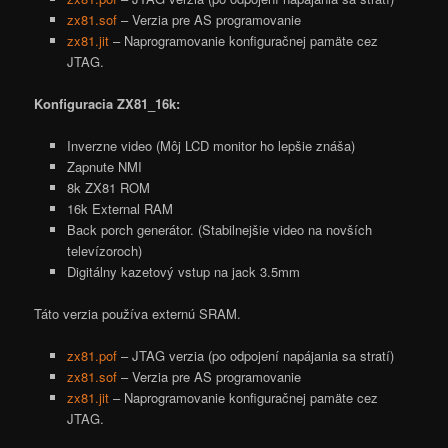
zx81.sof
– Verzia pre AS programovanie
zx81.jit
– Naprogramovanie konfiguračnej pamäte cez
JTAG.
Konfiguracia ZX81_16k:
Inverzne video (Môj LCD monitor ho lepšie znáša)
Zapnute NMI
8k ZX81 ROM
16k External RAM
Back porch generátor. (Stabilnejšie video na novších
televízoroch)
Digitálny kazetový vstup na jack 3.5mm
Táto verzia používa externú SRAM.
zx81.pof
– JTAG verzia (po odpojení napájania sa stratí)
zx81.sof
– Verzia pre AS programovanie
zx81.jit
– Naprogramovanie konfiguračnej pamäte cez
JTAG.