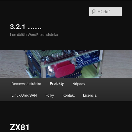
Preskočiť
na
Hľada
primárny
obsah
3.2.1 ……
Len ďalšia WordPress stránka
Hlavné
Projekty
Domovská stránka
Nápady
menu
Linux/Unix/SAN
Fotky
Kontakt
Licencia
ZX81