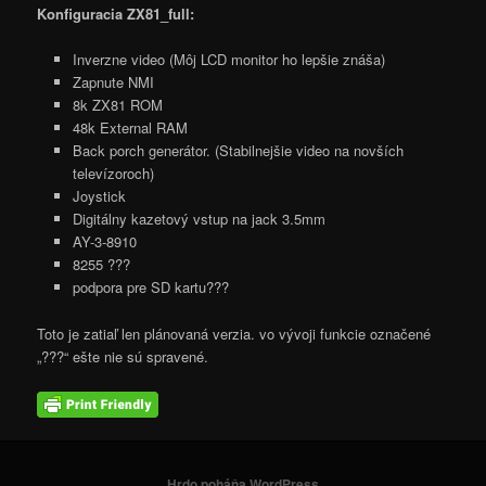
Konfiguracia ZX81_full:
Inverzne video (Môj LCD monitor ho lepšie znáša)
Zapnute NMI
8k ZX81 ROM
48k External RAM
Back porch generátor. (Stabilnejšie video na novších
televízoroch)
Joystick
Digitálny kazetový vstup na jack 3.5mm
AY-3-8910
8255 ???
podpora pre SD kartu???
Toto je zatiaľ len plánovaná verzia. vo vývoji funkcie označené
„???“ ešte nie sú spravené.
Hrdo poháňa WordPress