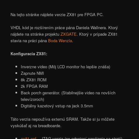
Na tejto stránke nájdete verzie ZX81 pre FPGA PC.
VHDL kód je rozšírením práce pána Daniela Wallnera. Ktorý
nájdete na stránke projektu
ZXGATE
. Ktorý v prípade ZX81
stavia na práci pána
Boda Wenzla
.
Konfiguracia ZX81:
Inverzne video (Môj LCD monitor ho lepšie znáša)
Zapnute NMI
8k ZX81 ROM
2k FPGA RAM
Back porch generátor. (Stabilnejšie video na novších
televízoroch)
Digitálny kazetový vstup na jack 3.5mm
Táto verzia nepoužíva externú SRAM. Takže si ju môžete
vyskúšať aj na breadboarde.
zx81.pof
– JTAG verzia (po odpojení napájania sa stratí)