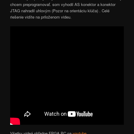
chcem preprogramovať. som vyhodil AS konektor a konektor
JTAG nahradil uhlovým (Pozor na orientáciu klúča) . Celé
riešenie vidíte na priloženom videu.
Všetky videá ohľadne FPGA PC na
youtube
.