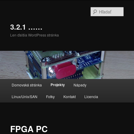
Preskočiť
na
Hľada
primárny
obsah
3.2.1 ……
Len ďalšia WordPress stránka
Hlavné
Projekty
Domovská stránka
Nápady
menu
Linux/Unix/SAN
Fotky
Kontakt
Licencia
FPGA PC