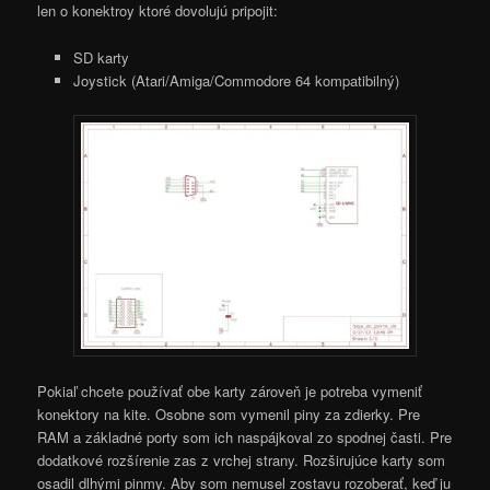
len o konektroy ktoré dovolujú pripojit:
SD karty
Joystick (Atari/Amiga/Commodore 64 kompatibilný)
Pokiaľ chcete používať obe karty zároveň je potreba vymeniť
konektory na kite. Osobne som vymenil piny za zdierky. Pre
RAM a základné porty som ich naspájkoval zo spodnej časti. Pre
dodatkové rozšírenie zas z vrchej strany. Rozširujúce karty som
osadil dlhými pinmy. Aby som nemusel zostavu rozoberať, keď ju