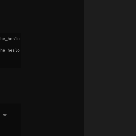
he_heslo';

he_heslo';

 on
