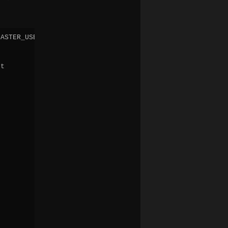
ASTER_USER='replynfs01', MASTER_PASSWORD='coool_dlhe_hes


t
