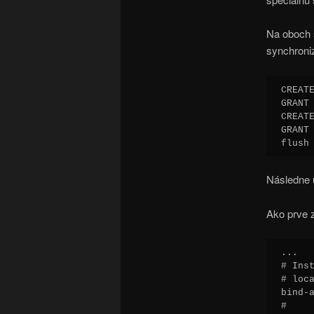
Na oboch 
synchroniz
CREAT
GRANT
CREAT
GRANT
flush
Následne 
Ako prve 
...

# Ins
# loc
bind-
#
