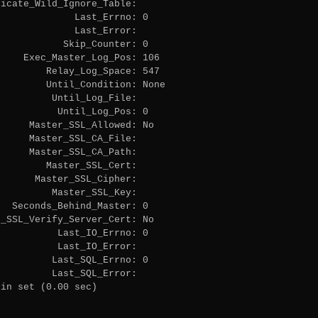
icate_Wild_Ignore_Table:

             Last_Errno: 0

             Last_Error:

           Skip_Counter: 0

    Exec_Master_Log_Pos: 106

        Relay_Log_Space: 547

        Until_Condition: None

         Until_Log_File:

          Until_Log_Pos: 0

     Master_SSL_Allowed: No

     Master_SSL_CA_File:

     Master_SSL_CA_Path:

        Master_SSL_Cert:

      Master_SSL_Cipher:

         Master_SSL_Key:

  Seconds_Behind_Master: 0

_SSL_Verify_Server_Cert: No

          Last_IO_Errno: 0

          Last_IO_Error:

         Last_SQL_Errno: 0

         Last_SQL_Error:

in set (0.00 sec)


