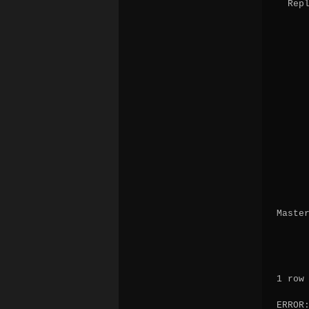
  Repl
      
      
      
      
      
      
      
      
      
      
      
      
      
      
      
Master
      
      
      
      
1 row 
ERROR: