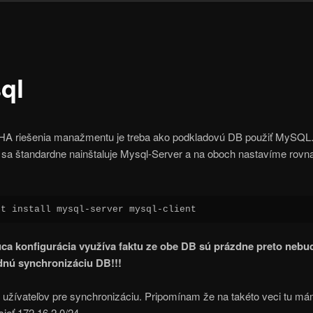
ql
HA riešenia manažmentu je treba ako podkladovú DB použiť MySQL
 sa štandardne nainštaluje Mysql-Server a na oboch nastavíme rovna
et install mysql-server mysql-client
ca konfigurácia využíva faktu ze obe DB sú prázdne preto neb
dnú synchronizáciu DB!!!
 užívateľov pre synchronizáciu. Pripomínam že na takéto veci tu m
sieť 172.16.2.0/24