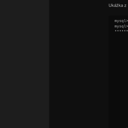
Ukážka z 
mysql
mysql>
*****
     
     
      
      
      
      
      
     
      
      
      
      
      
      
      
      
      