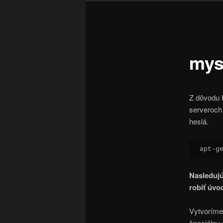
mys
Z dôvodu 
serveroch
heslá.
apt-g
Nasledujú
robiť úvo
Vytvoríme
špeciálnu 