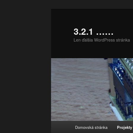
Preskočiť
na
primárny
3.2.1 ……
obsah
Len ďalšia WordPress stránka
Hlavné
Domovská stránka
Projekty
menu