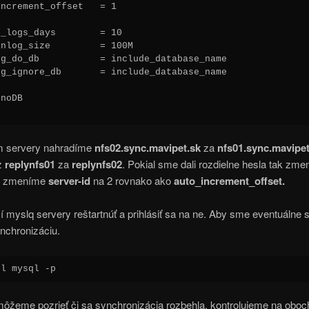
ncrement_offset   = 1

_logs_days        = 10

nlog_size         = 100M

g_do_db           = include_database_name

g_ignore_db       = include_database_name

noDB

m servery nahradíme
nfs02.sync.mavipet.sk
za
nfs01.sync.mavipet
 z
replynfs01
za
replynfs02
. Pokial sme dali rozdielne hesla tak zmen
ie zmeníme
server-id
na 2 rovnako ako
auto_increment_offset.
í myslq servery reštartnúť a prihlásiť sa na ne. Aby sme eventuálne sp
nchronizáciu.
ql mysql -p
môžeme pozrieť či sa synchronizácia rozbehla, kontrolujeme na oboc