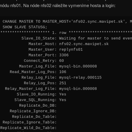
nódu nfs01. Na nóde nfs02 náležite vymeníme hosta a login:
> CHANGE MASTER TO MASTER_HOST='nfs02.sync.mavipet.sk', M
 SHOW SLAVE STATUSG;

********************** 1. row ***************************
          Slave_IO_State: Waiting for master to send even
             Master_Host: nfs02.sync.mavipet.sk

            Master_User: replynfs01

            Master_Port: 3306

          Connect_Retry: 60

        Master_Log_File: mysql-bin.000008

    Read_Master_Log_Pos: 106

          Relay_Log_File: mysql-relay.000115

          Relay_Log_Pos: 251

  Relay_Master_Log_File: mysql-bin.000008

       Slave_IO_Running: Yes

      Slave_SQL_Running: Yes

        Replicate_Do_DB:

    Replicate_Ignore_DB:

     Replicate_Do_Table:

 Replicate_Ignore_Table:

Replicate_Wild_Do_Table:
