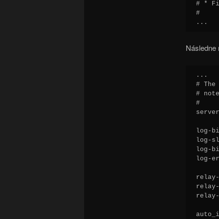
# * Fi
#

...
Následne 
...

# The
# not
#     
server
log-b
log-sl
log-b
log-e
relay
relay
relay
auto_i