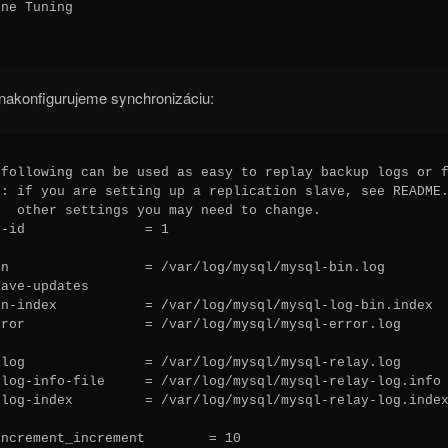
ne Tuning

nakonfigurujeme synchronizáciu:
 following can be used as easy to replay backup logs or f
e: if you are setting up a replication slave, see README.
  other settings you may need to change.

-id               = 1

in                 = /var/log/mysql/mysql-bin.log

ave-updates

in-index           = /var/log/mysql/mysql-log-bin.index

rror               = /var/log/mysql/mysql-error.log

-log               = /var/log/mysql/mysql-relay.log

-log-info-file     = /var/log/mysql/mysql-relay-log.info

-log-index         = /var/log/mysql/mysql-relay-log.index
ncrement_increment        = 10
