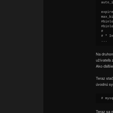
auto_i
expire
max_bi
#binlo
#binlo
#

# * In
...
Na druho
užívateľa
Ako ďaľš
Teraz stač
úvodnú sy
# mys
Teraz sa 