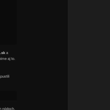
.sk
a
ime aj to.
ustili
h nódoch.