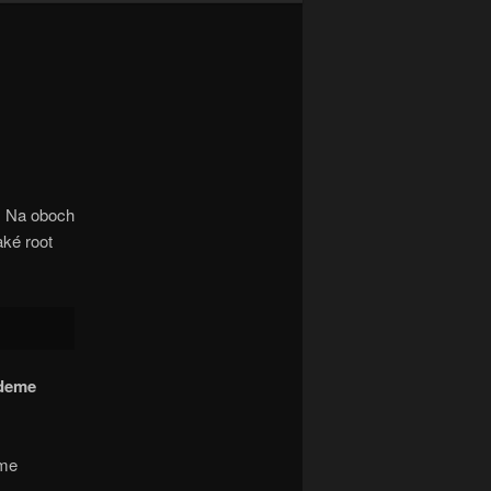
. Na oboch
ké root
udeme
áme