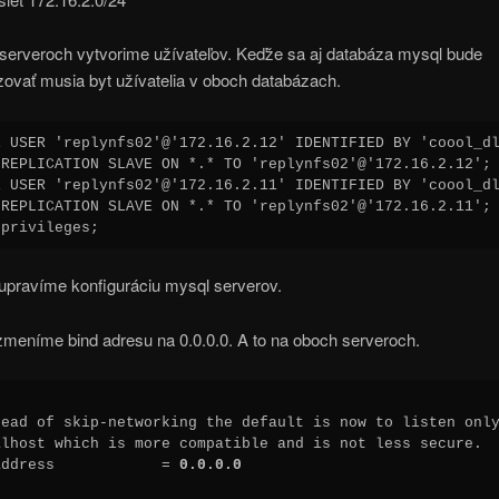
serveroch vytvorime užívateľov. Keďže sa aj databáza mysql bude
ovať musia byt užívatelia v oboch databázach.
E USER 'replynfs02'@'172.16.2.12' IDENTIFIED BY 'coool_dl
 REPLICATION SLAVE ON *.* TO 'replynfs02'@'172.16.2.12';

E USER 'replynfs02'@'172.16.2.11' IDENTIFIED BY 'coool_dl
 REPLICATION SLAVE ON *.* TO 'replynfs02'@'172.16.2.11';

 privileges;
upravíme konfiguráciu mysql serverov.
zmeníme bind adresu na 0.0.0.0. A to na oboch serveroch.
tead of skip-networking the default is now to listen only
alhost which is more compatible and is not less secure.

address            = 
0.0.0.0