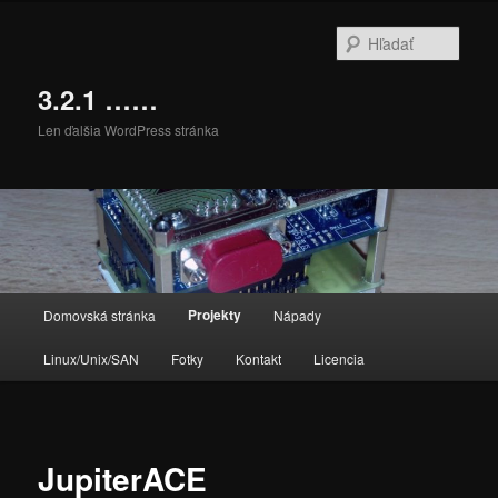
Preskočiť
na
Hľada
primárny
obsah
3.2.1 ……
Len ďalšia WordPress stránka
Hlavné
Projekty
Domovská stránka
Nápady
menu
Linux/Unix/SAN
Fotky
Kontakt
Licencia
JupiterACE