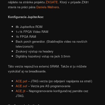
nájdete na stránke projektu
ZXGATE
. Ktorý v prípade ZX81
stavia na práci pána
Daniela Wallnera
.
Konfiguracia JupiterAce:
8k JupiterAce ROM
1+1k FPGA Video RAM
1k FPGA RAM
Back porch generátor. (Stabilnejšie video na novších
televízoroch)
Zvukový výstup na headery
Digitálny kazetový vstup na jack 3.5mm
Táto verzia nepoužíva externú SRAM. Takže si ju môžete
vyskúšať aj na breadboarde.
ACE.pof
– JTAG verzia (po odpojení napájania sa stratí)
ACE.sof
– Verzia pre AS programovanie
ACE.jit
– Naprogramovanie konfiguračnej pamäte cez
JTAG.