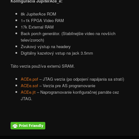
Konfiguracia JupiterAce_e:
8k JupiterAce ROM
1+1k FPGA Video RAM
17k External RAM
Back porch generátor. (Stabilnejšie video na novších
televízoroch)
Zvukový výstup na headery
Digitálny kazetový vstup na jack 3.5mm
Táto verzia používa externú SRAM.
ACEe.pof
– JTAG verzia (po odpojení napájania sa stratí)
ACEe.sof
– Verzia pre AS programovanie
ACEe.jit
– Naprogramovanie konfiguračnej pamäte cez
JTAG.