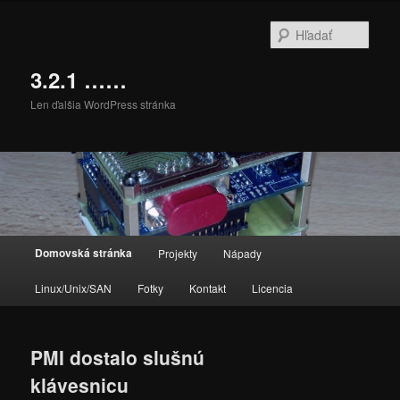
Preskočiť
Preskočiť
na
na
Hľada
primárny
sekundárny
obsah
obsah
3.2.1 ……
Len ďalšia WordPress stránka
Hlavné
Domovská stránka
Projekty
Nápady
menu
Linux/Unix/SAN
Fotky
Kontakt
Licencia
PMI dostalo slušnú
klávesnicu