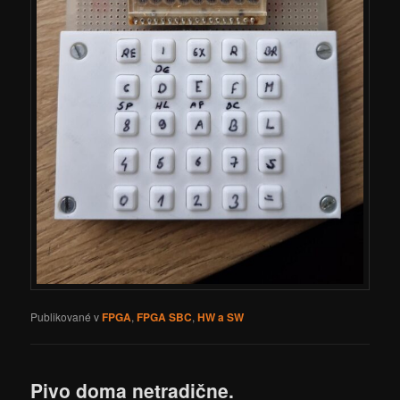
Publikované v
FPGA
,
FPGA SBC
,
HW a SW
Pivo doma netradične.