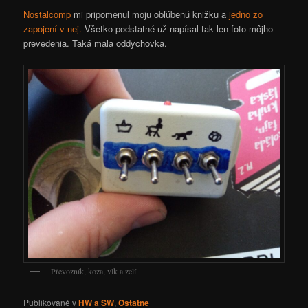
Nostalcomp
mi pripomenul moju obľúbenú knižku a
jedno zo
zapojení v nej.
Všetko podstatné už napísal tak len foto môjho
prevedenia. Taká mala oddychovka.
Převozník, koza, vlk a zelí
Publikované v
HW a SW
,
Ostatne