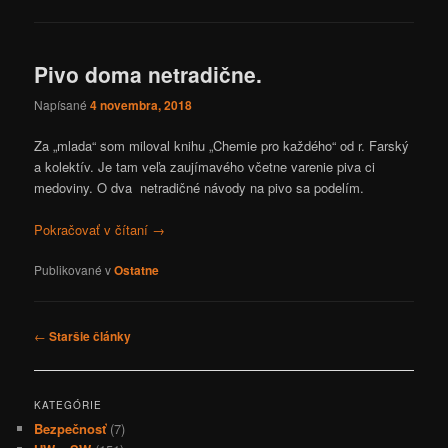
Pivo doma netradične.
Napísané
4 novembra, 2018
Za „mlada“ som miloval knihu „Chemie pro každého“ od r. Farský
a kolektív. Je tam veľa zaujímavého včetne varenie piva ci
medoviny. O dva netradičné návody na pivo sa podelím.
Pokračovať v čítaní
→
Publikované v
Ostatne
Navigácia
←
Staršie články
článkami
KATEGÓRIE
Bezpečnosť
(7)