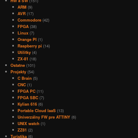
HW a SW
(151)
ARM
(9)
AVR
(17)
Commodore
(42)
FPGA
(38)
Linux
(7)
Orange PI
(1)
Raspberry pi
(14)
Utilitky
(4)
ZX-81
(18)
Ostatne
(101)
Projekty
(54)
C Brain
(5)
CNC
(1)
FPGA PC
(11)
FPGA SBC
(7)
Kylian 616
(6)
Portable Cloud IaaS
(13)
Univerzálny FW pre ATTINY
(6)
UNIX watch
(1)
ZZ81
(2)
Turistika
(6)