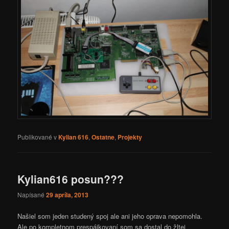
Publikované v
Kylian 616
,
Ostatne
,
Projekty
Kylian616 posun???
Napísané
29 apríla, 2013
Našiel som jeden studený spoj ale ani jeho oprava nepomohla.
Ale po kompletnom prespájkovaní som sa dostal do žltej