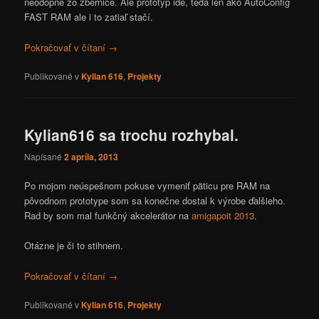
neodopne zo zbernice. Ale prototyp ide, teda len ako AutoConfig
FAST RAM ale i to zatiaľ stačí.
Pokračovať v čítaní
→
Publikované v
Kylian 616
,
Projekty
Kylian616 sa trochu rozhybal.
Napísané
2 apríla, 2013
Po mojom neúspešnom pokuse vymeniť päticu pre RAM na
pôvodnom prototype som sa konečne dostal k výrobe ďalšieho.
Rad by som mal funkčný akcelerátor na
amigapoit 2013
.
Otázne je či to stihnem.
Pokračovať v čítaní
→
Publikované v
Kylian 616
,
Projekty