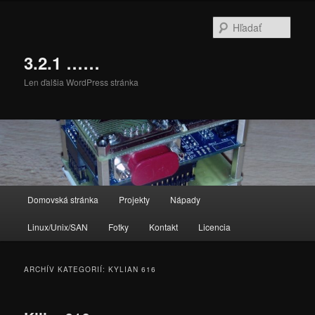
Preskočiť
Preskočiť
na
na
Hľada
primárny
sekundárny
obsah
obsah
3.2.1 ……
Len ďalšia WordPress stránka
Hlavné
Domovská stránka
Projekty
Nápady
menu
Linux/Unix/SAN
Fotky
Kontakt
Licencia
ARCHÍV KATEGORIÍ:
KYLIAN 616