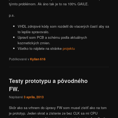
týmto problémom. Ak áno tak je to na 100% GAILE.
p.s.
VHDL zdrojové kódy som rozdelil do viacerých častí aby sa
to lepšie spravovalo.
Upravil som PCB a schému podla aktuálnych
kozmetických zmien.
Všetko to nájdete na stránke
projektu
Publikované v
Kylian 616
Testy prototypu a pôvodného
FW.
Napísané
3 apríla, 2013
Skôr ako sa vrhnem do úpravy FW som musel zistiť ako na tom
je prototyp. Jeden skrat a zistenie ze bez CLK sa mi CPU