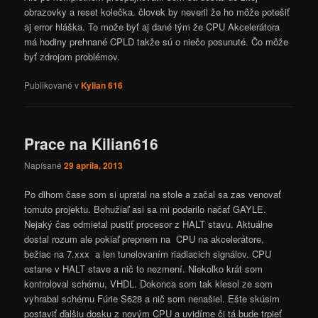
obrazovky a reset kolečka. človek by neveril že ho môže potešiť
aj error hláška. To može byť aj dané tým že CPU Akcelerátora
má hodiny prehnané CPLD takže sú o niečo posunuté. Čo môže
byť zdrojom problémov.
Publikované v
Kylian 616
Prace na Kilian616
Napísané
29 apríla, 2013
Po dlhom čase som si upratal na stole a začal sa zas venovať
tomuto projektu. Bohužiaľ asi sa mi podarilo načať GAYLE.
Nejaký čas odmietal pustiť procesor z HALT stavu. Aktuálne
dostal rozum ale pokiaľ prepnem na CPU na akcelerátore,
bežiac na 7.xxx a len tunelovaním riadiacich signálov. CPU
ostane v HALT stave a nič to nezmení. Niekoľko krát som
kontroloval schému, VHDL. Dokonca som tak klesol ze som
vyhrabal schému Fúrie S628 a nič som nenašiel. Ešte skúsim
postaviť ďalšiu dosku z novým CPU a uvidíme či tá bude trpieť