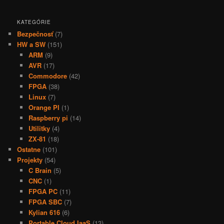
KATEGÓRIE
Bezpečnosť
(7)
HW a SW
(151)
ARM
(9)
AVR
(17)
Commodore
(42)
FPGA
(38)
Linux
(7)
Orange PI
(1)
Raspberry pi
(14)
Utilitky
(4)
ZX-81
(18)
Ostatne
(101)
Projekty
(54)
C Brain
(5)
CNC
(1)
FPGA PC
(11)
FPGA SBC
(7)
Kylian 616
(6)
Portable Cloud IaaS
(13)