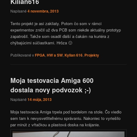
Kilian616
Napísané
4 novembra, 2013
Tento projekt je asi zakliaty. Potom čo som v rámci
experimentov zničil už dva PCB som niekde aktuálny prototyp
zapatrošil. Takže som osadil ďalší a čakám na kuriéra z
chýbajúcimi súčiastkami. Hrôza 🙁
Publikované v
FPGA
,
HW a SW
,
Kylian 616
,
Projekty
Moja testovacia Amiga 600
dostala novy podvozok ;-)
Napísané
14 mája, 2013
Moja testovacia Amiga trpela pod bordelom na stole. Čo viedlo
sem tam k nevysvetliteľnému správaniu. Nakoniec to vyriešilo
par minút z vŕtačkou a plastová doska na krájanie.