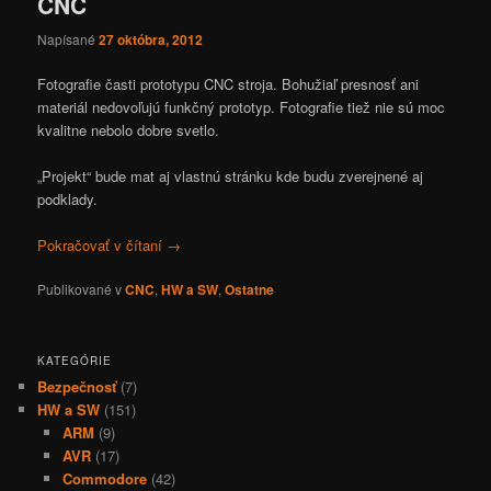
CNC
Napísané
27 októbra, 2012
Fotografie časti prototypu CNC stroja. Bohužiaľ presnosť ani
materiál nedovoľujú funkčný prototyp. Fotografie tiež nie sú moc
kvalitne nebolo dobre svetlo.
„Projekt“ bude mat aj vlastnú stránku kde budu zverejnené aj
podklady.
Pokračovať v čítaní
→
Publikované v
CNC
,
HW a SW
,
Ostatne
KATEGÓRIE
Bezpečnosť
(7)
HW a SW
(151)
ARM
(9)
AVR
(17)
Commodore
(42)