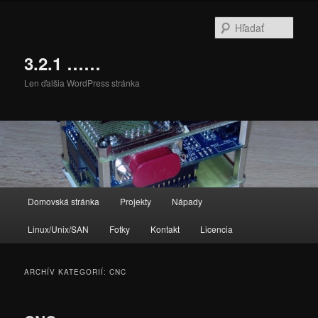
Preskočiť
Preskočiť
na
na
Hľada
primárny
sekundárny
obsah
obsah
3.2.1 ……
Len ďalšia WordPress stránka
Hlavné
Domovská stránka
Projekty
Nápady
menu
Linux/Unix/SAN
Fotky
Kontakt
Licencia
ARCHÍV KATEGORIÍ:
CNC