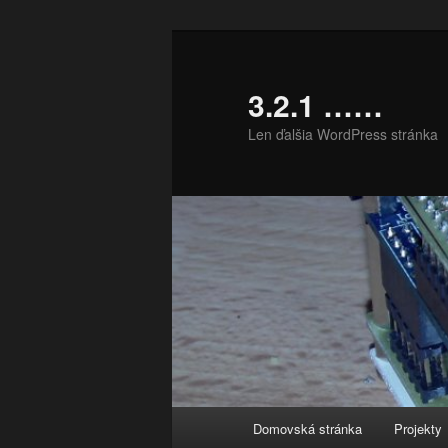
Preskočiť
Preskočiť
na
na
primárny
sekundárny
3.2.1 ……
obsah
obsah
Len ďalšia WordPress stránka
Hlavné
Domovská stránka
Projekty
menu