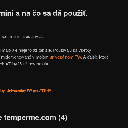
ni a na čo sa dá použiť.
mper.me mini používať.
 málo ale nieje to až tak zlé. Používajú sa všetky
lne implementované v mojom
univezálnom FW
. A ďalšie ktoré
ých ATtiny25 už nevmestia.
kty
,
Univerzálny FW pre ATTINY
e temperme.com (4)