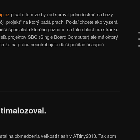
ip.cz
písal o tom ze by rád spravil jednodoskáč na bázy
j „projekt“ na ktorý padá prach. Pokiaľ chcete ako vyzerá
čší špecialista ktorého poznám, na túto oblasť má stránku
veľa projektov SBC (Single Board Computer) ale máloktorý
 že na prácu nepotrebujete ďalší počítač či aspoň
timalozoval.
tal na obmedzenia veľkosti flash v ATtiny2313. Tak som