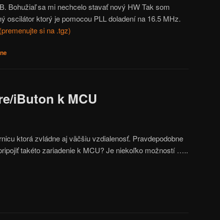
B. Bohužiaľ sa mi nechcelo stavať nový HW Tak som
rný oscilátor ktorý je pomocou PLL doladení na 16.5 MHz.
(premenujte si na .tgz)
tne
ire/iButon k MCU
rnicu ktorá zvládne aj väčšiu vzdialenosť. Pravdepodobne
pripojiť takéto zariadenie k MCU? Je niekoľko možností …..