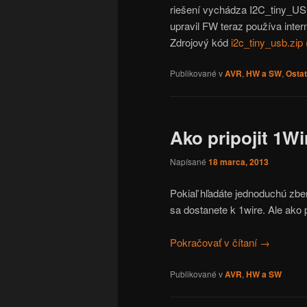
riešení vychádza I2C_tiny_US
upravil FW teraz používa inte
Zdrojový kód
i2c_tiny_usb.zip 
Publikované v
AVR
,
HW a SW
,
Osta
Ako pripojit 1W
Napísané
18 marca, 2013
Pokiaľ hľadáte jednoduchú zbe
sa dostanete k 1wire. Ale ako 
Pokračovať v čítaní
→
Publikované v
AVR
,
HW a SW