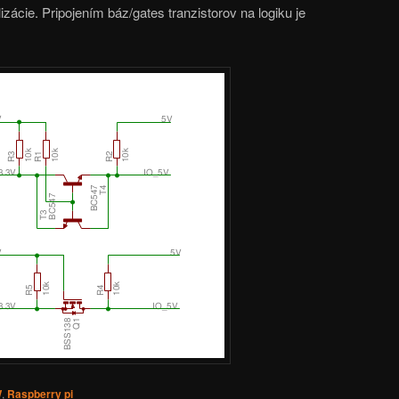
ácie. Pripojením báz/gates tranzistorov na logiku je
W
,
Raspberry pi