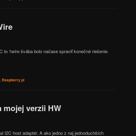
Wire
to 1wire švába bolo načase spraviť konečné riešenie.
,
Raspberry pi
 mojej verzii HW
al I2C host adaptér. A ako jedno z naj jednoduchších