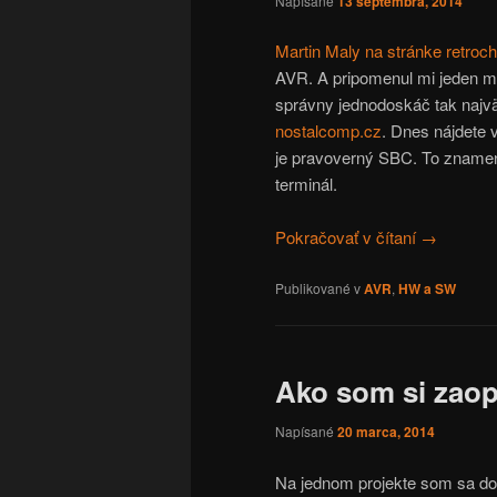
Napísané
13 septembra, 2014
Martin Maly na stránke retroch
AVR. A pripomenul mi jeden mô
správny jednodoskáč tak najvä
nostalcomp.cz
. Dnes nájdete 
je pravoverný SBC. To znamená
terminál.
Pokračovať v čítaní
→
Publikované v
AVR
,
HW a SW
Ako som si zaop
Napísané
20 marca, 2014
Na jednom projekte som sa dos