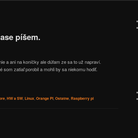
ase píšem.
 a ani na koníčky ale dúfam ze sa to už napraví.
 som zatiaľ porobil a mohli by sa niekomu hodiť.
ore
,
HW a SW
,
Linux
,
Orange PI
,
Ostatne
,
Raspberry pi