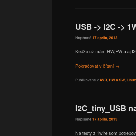
USB -> I2C -> 1
Napísané
17 apríla, 2013
Keďže už mám HW,FW a aj I2C 
Pokračovať v čítaní
→
Publikované v
AVR
,
HW a SW
,
Linux
I2C_tiny_USB na
Napísané
17 apríla, 2013
Na testy z 1wire som potrebov