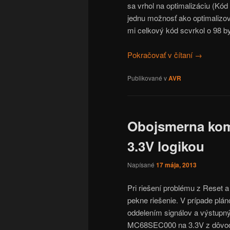
sa vrhol na optimalizáciu (Kó
jednu možnosť ako optimalizov
mi celkový kód scvrkol o 98 by
Pokračovať v čítaní
→
Publikované v
AVR
Obojsmerna kom
3.3V logikou
Napísané
17 mája, 2013
Pri riešení problému z Reset 
pekne riešenie. V prípade pl
oddelením signálov a výstupný 
MC68SEC000 na 3.3V z dôvodu n