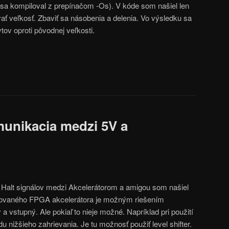
d sa kompiloval z prepínačom -Os). V kóde som našiel len
ať veľkosť. Zbaviť sa násobenia a delenia. Vo výsledku sa
tov oproti pôvodnej veľkosti.
unikacia medzi 5V a
a Halt signálov medzi Akcelerátorom a amigou som našiel
ánovaného FPGA akcelerátora je možným riešením
a vstupný. Ale pokiaľ to nieje možné. Napríklad pri použití
ižšieho zahrievania. Je tu možnosť použiť level shifter.