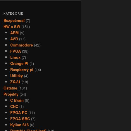
KATEGÓRIE
Bezpečnosť
(7)
HW a SW
(151)
ARM
(9)
AVR
(17)
Commodore
(42)
FPGA
(38)
Linux
(7)
Orange PI
(1)
Raspberry pi
(14)
Utilitky
(4)
ZX-81
(18)
Ostatne
(101)
Projekty
(54)
C Brain
(5)
CNC
(1)
FPGA PC
(11)
FPGA SBC
(7)
Kylian 616
(6)
Portable Cloud IaaS
(13)