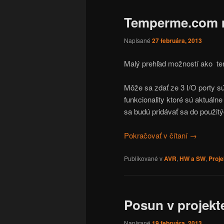
Temperme.com mi
Napísané
27 februára, 2013
Malý prehľad možností ako te
Môže sa zdať ze 3 I/O porty sú
funkcionality ktoré sú aktuá
sa budú pridávať sa do použit
Pokračovať v čítaní
→
Publikované v
AVR
,
HW a SW
,
Proje
Posun v projekt
Napísané
19 februára, 2013