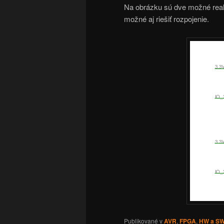
Na obrázku sú dve možné realiz
možné aj riešiť rozpojenie.
Publikované v
AVR
,
FPGA
,
HW a S