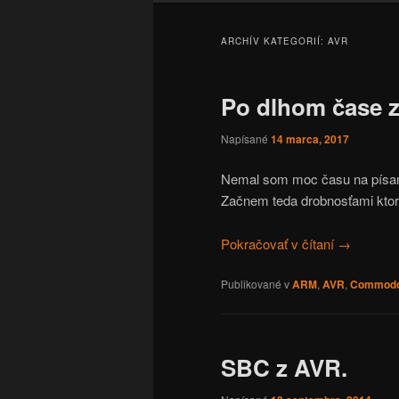
ARCHÍV KATEGORIÍ:
AVR
Po dlhom čase z
Napísané
14 marca, 2017
Nemal som moc času na písanie
Začnem teda drobnosťami ktoré
Pokračovať v čítaní
→
Publikované v
ARM
,
AVR
,
Commod
SBC z AVR.