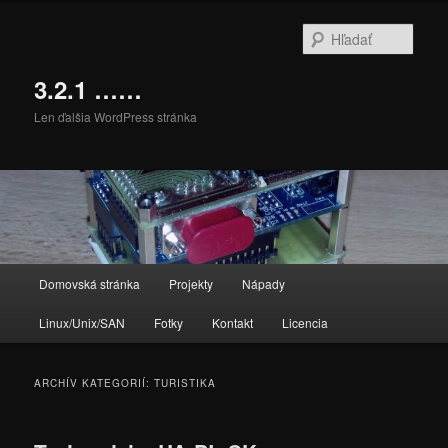
Preskočiť
Preskočiť
na
na
Hľada
primárny
sekundárny
obsah
obsah
3.2.1 ……
Len ďalšia WordPress stránka
Hlavné
Domovská stránka
Projekty
Nápady
menu
Linux/Unix/SAN
Fotky
Kontakt
Licencia
ARCHÍV KATEGORIÍ:
TURISTIKA