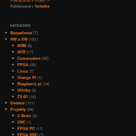
Pokračovať v čítaní
→
Publikované v
Turistika
KATEGÓRIE
Bezpečnosť
(7)
HW a SW
(151)
ARM
(9)
AVR
(17)
Commodore
(42)
FPGA
(38)
Linux
(7)
Orange PI
(1)
Raspberry pi
(14)
Utilitky
(4)
ZX-81
(18)
Ostatne
(101)
Projekty
(54)
C Brain
(5)
CNC
(1)
FPGA PC
(11)
FPGA SBC
(7)