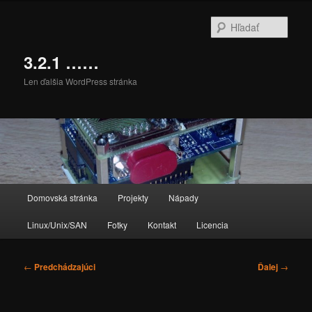
Preskočiť
na
Hľada
primárny
obsah
3.2.1 ……
Len ďalšia WordPress stránka
Hlavné
Domovská stránka
Projekty
Nápady
menu
Linux/Unix/SAN
Fotky
Kontakt
Licencia
Navigácia
←
Predchádzajúci
Ďalej
→
článkami