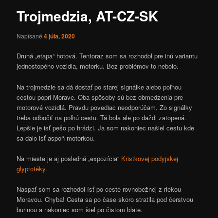
Trojmedzia, AT-CZ-SK
Napísané
4 júla, 2020
Druhá „etapa“ hotová. Tentoraz som sa rozhodol pre inú variantu
jednostopého vozidla, motorku. Bez problémov to nebolo.
Na trojmedzie sa dá dostať po starej signálke alebo poľnou
cestou popri Morave. Oba spôsoby sú bez obmedzenia pre
motorové vozidlá. Pravdu povediac neodporúčam. Zo signálky
treba odbočiť na poľnú cestu. Tá bola ale po daždi zatopená.
Lepšie je isť pešo po hrádzi. Ja som nakoniec našiel cestu kde
sa dalo isť aspoň motorkou.
Na mieste je aj posledná „expozícia“
Kristkovej podyjskej
glyptotéky
.
Naspať som sa rozhodol ísť po ceste rovnobežnej z riekou
Moravou. Chyba! Cesta sa po čase skoro stratila pod čerstvou
burinou a nakoniec som šiel po čistom blate.