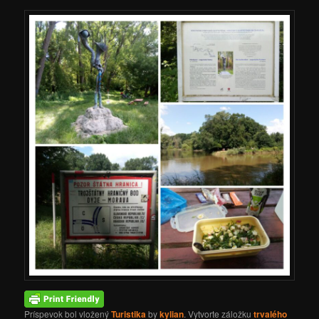
Príspevok bol vložený
Turistika
by
kylian
. Vytvorte záložku
trvalého