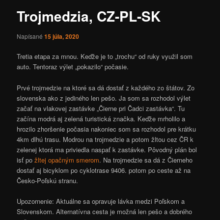
Trojmedzia, CZ-PL-SK
Napísané
15 júla, 2020
Tretia etapa za mnou. Keďže je to „trochu“ od ruky využil som
auto. Tentoraz výlet „pokazilo“ počasie.
Prvé trojmedzie na ktoré sa dá dostať z každého zo štátov. Zo
slovenska ako z jediného len pešo. Ja som sa rozhodol výlet
začať na vlakovej zastávke „Čierne pri Čadci zastávka“. Tu
začína modrá aj zelená turistická značka. Keďže mrholilo a
hrozilo zhoršenie počasia nakoniec som sa rozhodol pre krátku
4km dlhú trasu. Modrou na trojmedzie a potom žltou cez ČR k
zelenej ktorá ma priviedla naspať k zastávke. Pôvodný plán bol
isť po
žltej opačným smerom
. Na trojmedzie sa dá z Čierneho
dostať aj bicyklom po cyklotrase 9406. potom po ceste až na
Česko-Poľskú stranu.
Upozornenie: Aktuálne sa opravuje lávka medzi Poľskom a
Slovenskom. Alternatívna cesta je možná len pešo a dobrého