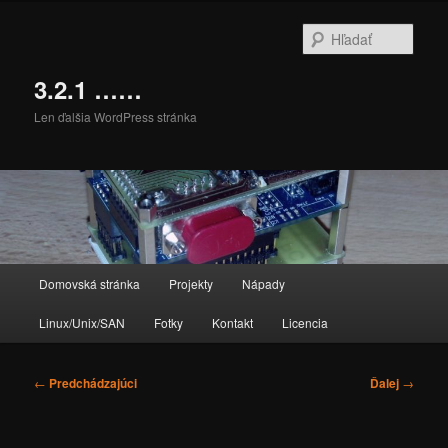
Preskočiť
na
Hľada
primárny
obsah
3.2.1 ……
Len ďalšia WordPress stránka
Hlavné
Domovská stránka
Projekty
Nápady
menu
Linux/Unix/SAN
Fotky
Kontakt
Licencia
Navigácia
←
Predchádzajúci
Ďalej
→
článkami