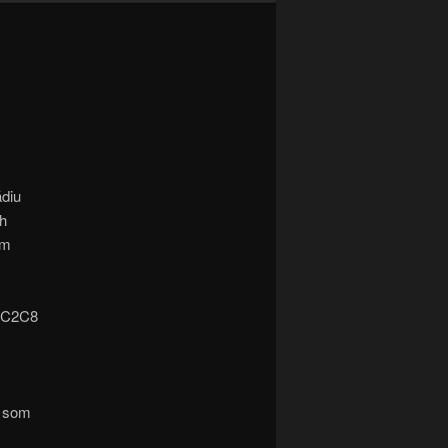
ádiu
ch
am
EPC2C8
e som