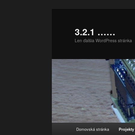
Preskočiť
na
primárny
3.2.1 ……
obsah
Len ďalšia WordPress stránka
Hlavné
Domovská stránka
Projekty
menu