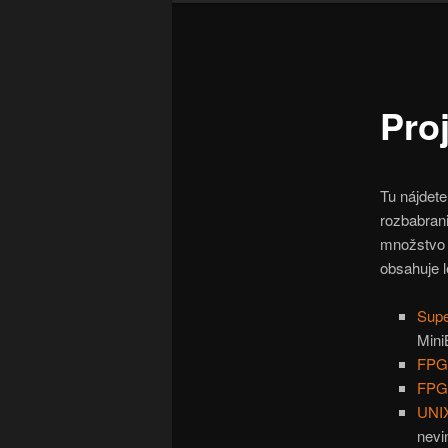
Pro
Tu nájdete
rozbabrani
množstvo 
obsahuje l
Supe
Mini
FPG
FPG
UNI
nevi