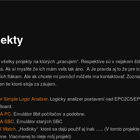
jekty
 všetky projekty na ktorých „pracujem“. Respektíve sú v nejakom št
a. Ak si myslite že ich mám veľa tak áno. A Je pravda aj to že pre i
ich flákam. Ale ak chcete mi pomôcť môžete ma kontaktovať. Zozn
en tie ktoré stoja za záujem.
r Simple Logic Analizer
. Logicky analizer postavení nad EPC2C5/
Board.
A PC
. Emulátor 8bit počítačov a podobne.
A SBC
. Emulátor starých SBC
X Watch
. „Hodinky“ ktoré sa dajú použiť aj inak ….. (V tomto projekt
nne. Viacmenej to nieje môj projekt)