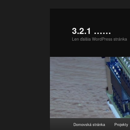
Preskočiť
na
primárny
3.2.1 ……
obsah
Len ďalšia WordPress stránka
Hlavné
Domovská stránka
Projekty
menu