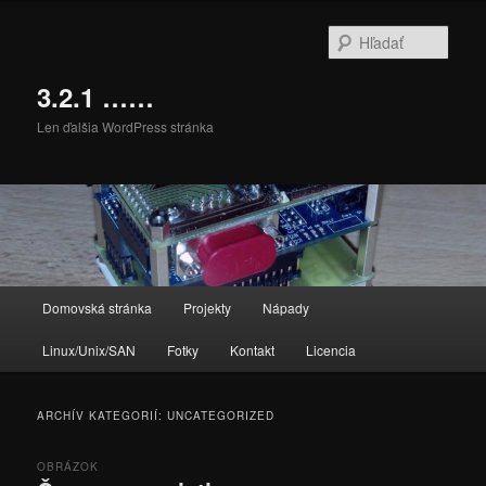
Preskočiť
Preskočiť
na
na
Hľada
primárny
sekundárny
obsah
obsah
3.2.1 ……
Len ďalšia WordPress stránka
Hlavné
Domovská stránka
Projekty
Nápady
menu
Linux/Unix/SAN
Fotky
Kontakt
Licencia
ARCHÍV KATEGORIÍ:
UNCATEGORIZED
OBRÁZOK