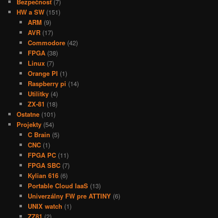
Bezpečnosť
(7)
HW a SW
(151)
ARM
(9)
AVR
(17)
Commodore
(42)
FPGA
(38)
Linux
(7)
Orange PI
(1)
Raspberry pi
(14)
Utilitky
(4)
ZX-81
(18)
Ostatne
(101)
Projekty
(54)
C Brain
(5)
CNC
(1)
FPGA PC
(11)
FPGA SBC
(7)
Kylian 616
(6)
Portable Cloud IaaS
(13)
Univerzálny FW pre ATTINY
(6)
UNIX watch
(1)
ZZ81
(2)