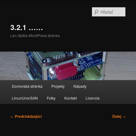
Preskočiť
na
Hľada
primárny
obsah
3.2.1 ……
Len ďalšia WordPress stránka
Hlavné
Domovská stránka
Projekty
Nápady
menu
Linux/Unix/SAN
Fotky
Kontakt
Licencia
Navigácia
←
Predchádzajúci
Ďalej
→
článkami