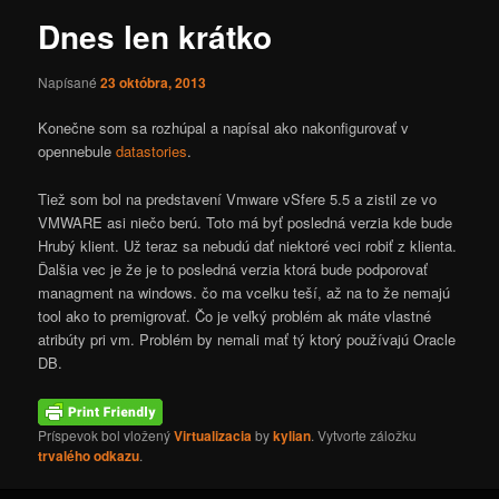
Dnes len krátko
Napísané
23 októbra, 2013
Konečne som sa rozhúpal a napísal ako nakonfigurovať v
opennebule
datastories
.
Tiež som bol na predstavení Vmware vSfere 5.5 a zistil ze vo
VMWARE asi niečo berú. Toto má byť posledná verzia kde bude
Hrubý klient. Už teraz sa nebudú dať niektoré veci robiť z klienta.
Ďalšia vec je že je to posledná verzia ktorá bude podporovať
managment na windows. čo ma vcelku teší, až na to že nemajú
tool ako to premigrovať. Čo je veľký problém ak máte vlastné
atribúty pri vm. Problém by nemali mať tý ktorý používajú Oracle
DB.
Príspevok bol vložený
Virtualizacia
by
kylian
. Vytvorte záložku
trvalého odkazu
.