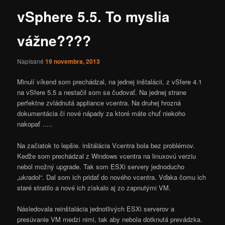
vSphere 5.5. To myslia
vážne????
Napísané
19 novembra, 2013
Minulí víkend som prechádzal, na jednej inštalácii, z vSfere 4.1
na vSfere 5.5 a nestačil som sa čudovať. Na jednej strane
perfektne zvládnutá appliance vcentra. Na druhej hrozná
dokumentácia či nové nápady za ktoré máte chuť niekoho
nakopať …..
Na začiatok to lepšie. inštálácia Vcentra bola bez problémov.
Keďže som prechádzal z Windows vcentra na linuxovú verziu
nebol možný upgrade. Tak som ESXi servery jednoducho
„ukradol“. Dal som ich pridať do nového vcentra. Vďaka čomu ich
staré stratilo a nové ich získalo aj zo zapnutými VM.
Následovala reinštalácia jednotlivých ESXi serverov a
presúvanie VM medzi nimi, tak aby nebola dotknutá prevádzka.