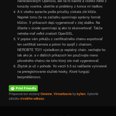
nainštalovaným OpenSSL ale na to kašlite a všetko robte z
konzoly vcentra. ušetríte si problémy z konca mi riadkov.
A k všetko spravíte podla príručky získate zlé kľúče.
Napriek tomu že na začiatku spomínajú správny formát
kľúčov. V príkazoch dajú vygenerovať v zlej obálke. Na
šťastie v úvode spomínajú aj ako to skonvertovať. Takže
netreba mať veľké znalosti OpenSSL.
V popise vám prikážu z certifikačného chainu exportovať
len certifikát servera a potom ho spojiť z chainom.
NEROBTE TO!!! výsledkom je neplatný chain. nechajte ho
tak ako je. a v ďalších príkazoch len používajte meno
pôvodného chainu nie toho ktorý ste mali vygenerovať.
Zbytok je už v pohode. Vo verzii 5.5 sú našťastie vytvorené
na preregistrovanie služieb hooky. Ktoré fungujú
bezproblémovo.
Príspevok bol vložený
Ostatne
,
Virtualizacia
by
kylian
. Vytvorte
záložku
trvalého odkazu
.