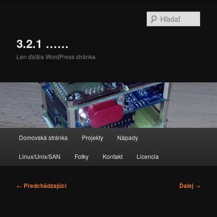
Preskočiť
na
Hľada
primárny
obsah
3.2.1 ……
Len ďalšia WordPress stránka
Hlavné
Domovská stránka
Projekty
Nápady
menu
Linux/Unix/SAN
Fotky
Kontakt
Licencia
Navigácia
←
Predchádzajúci
Ďalej
→
článkami