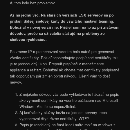
Aj toto bolo bez problémov.
Až na jednu vec. Na starších verziách ESX serverov sa po
pridaní ďalšej sieťovej karty do vswitchu nastavil teaming.
Bohužiaľ v novej verzii nie, Prišiel som na to až pri zisťovaní
dôvodov, prečo sa užívatelia sťažujú na problémy zo
sieťovou rýchlosťou.
Po zmene IP a premenovaní vcentra bolo nutné pre generovať
všetky certifikáty. Pokiaľ nepotrebujete podpísané certifikáty tak
je to jednoduchý úkon. Prepnúť prepínač v manažmente
appliance a reštart. Bohužiaľ ak chcete mat certifikáty podpísané
tak odporúčam pár zmien oproti návodu. Ušetrí vám to dosť
nervov.
Z nejakého dôvodu vás bude vyhľadávanie hádzať na popis
ako vymeniť certifikáty na vcentre bežiacom nad Microsoft
Windows. Ale tie sú nepoužiteľné.
Aj keď všetky služby bežia na jednom servery treba
vygenerovať štyri rôzne certifikáty. WTF?
Popis je rozdelený na časť ktorú máte robiť na windows z