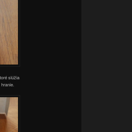
oré slúžia
hranie.