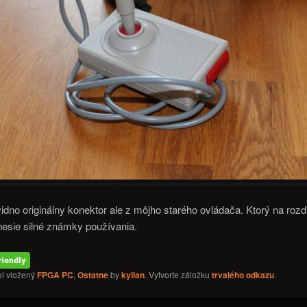
idno originálny konektor ale z môjho starého ovládača. Ktorý na rozd
nesie silné známky používania.
ol vložený
FPGA PC
,
Ostatne
by
kylian
. Vytvorte záložku
trvalého odkazu
.