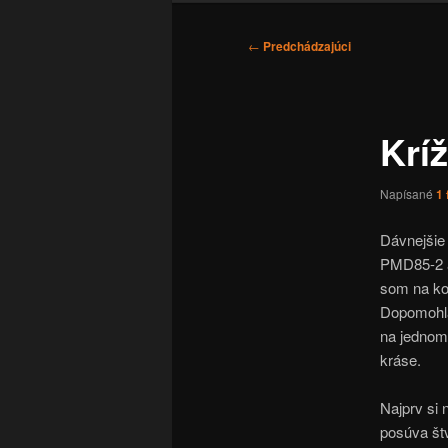
Navigácia
←
Predchádzajúci
článkami
Krí
Napísané
1 
Dávnejšie 
PMD85-2 a
som na ko
Dopomohla
na jednom
kráse.
Najprv si 
posúva štv