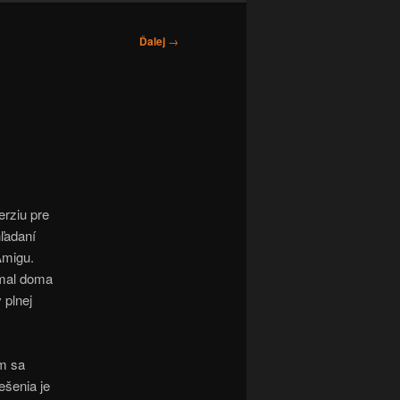
Ďalej
→
erziu pre
ľadaní
Amigu.
mal doma
 plnej
om sa
ešenia je