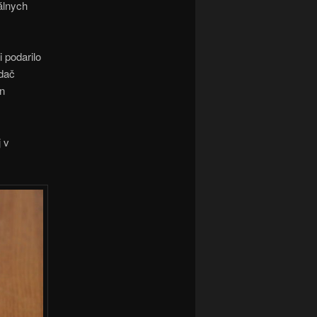
álnych
 podarilo
ádač
en
 v