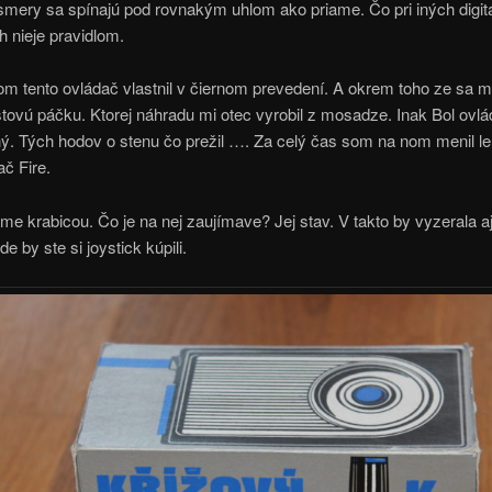
smery sa spínajú pod rovnakým uhlom ako priame. Čo pri iných digit
 nieje pravidlom.
 tento ovládač vlastnil v čiernom prevedení. A okrem toho ze sa mi
stovú páčku. Ktorej náhradu mi otec vyrobil z mosadze. Inak Bol ovl
ný. Tých hodov o stenu čo prežil …. Za celý čas som na nom menil l
č Fire.
e krabicou. Čo je na nej zaujímave? Jej stav. V takto by vyzerala aj
e by ste si joystick kúpili.