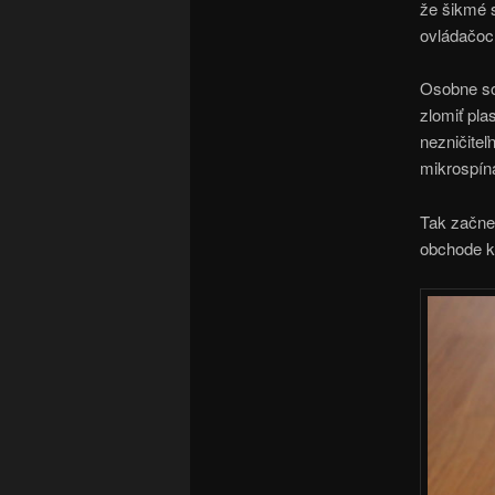
že šikmé 
ovládačoch
Osobne som
zlomiť pla
nezničiteľ
mikrospína
Tak začnem
obchode kd