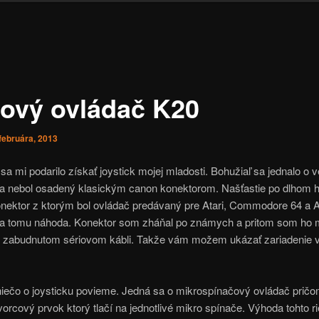
žový ovládač K20
februára, 2013
sa mi podarilo získať joystick mojej mladosti. Bohužiaľ sa jednalo o v
 nebol osadený klasickým canon konektorom. Našťastie po dlhom h
nektor z ktorým bol ovládač predávaný pre Atari, Commodore 64 a 
 tomu náhoda. Konektor som zháňal po známych a pritom som ho 
 zabudnutom sériovom kábli. Takže vám možem ukázať zariadenie v
niečo o joysticku povieme. Jedná sa o mikrospínačový ovládač prič
orcový prvok ktorý tlačí na jednotlivé mikro spínače. Výhoda tohto ri