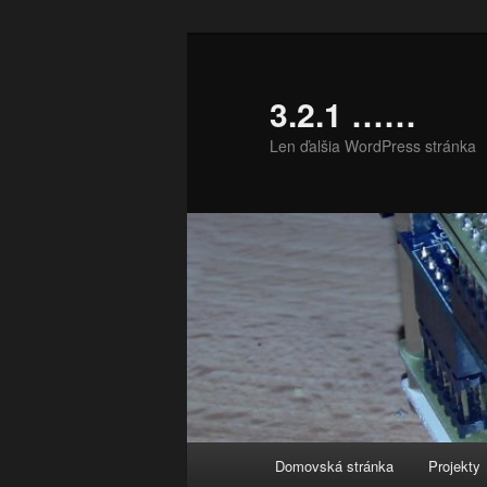
Preskočiť
na
primárny
3.2.1 ……
obsah
Len ďalšia WordPress stránka
Hlavné
Domovská stránka
Projekty
menu