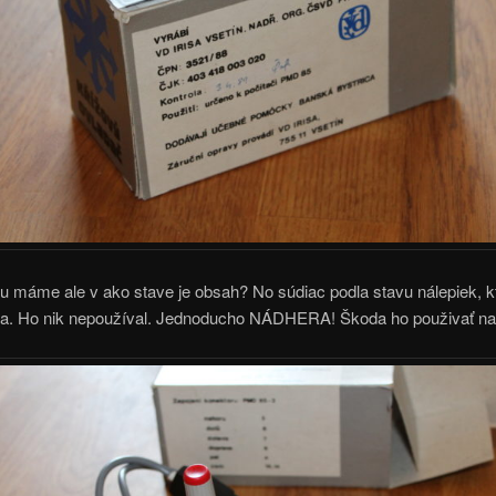
u máme ale v ako stave je obsah? No súdiac podla stavu nálepiek, kt
a. Ho nik nepoužíval. Jednoducho NÁDHERA! Škoda ho použivať na 