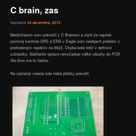
C brain, zas
Napísané
24 decembra, 2013
Medzičasom som pokročil z C Brainom a zistil že napriek
poctivej kontrole DRS a ERS v Eagle som neobjavil problém z
prehodeným napätím na 6522. Chyba bola totiž v definícii
súčiastky. Našťastie oprava nevyžaduje veľké zásahy do PCB.
Ale štve ma to riadne.
Na začiatok miesta kde treba plôšky prerušil.