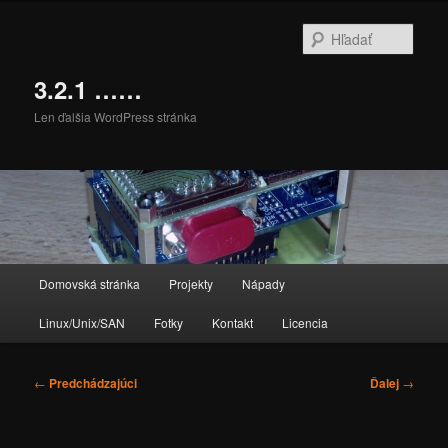
Preskočiť
na
Hľada
primárny
obsah
3.2.1 ……
Len ďalšia WordPress stránka
Hlavné
Domovská stránka
Projekty
Nápady
menu
Linux/Unix/SAN
Fotky
Kontakt
Licencia
Navigácia
←
Predchádzajúci
Ďalej
→
článkami