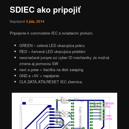
SDIEC ako pripojiť
Napísané
3 júla, 2014
Pripojenie k commodore IEC a ovladacim prvkom.
GREEN – zelená LED ukazujúca prácu
RED – červená LED ukazujúca problém
neoznačené jumpre sú vyber ID mechaniky Je možná
zmena aj pomocou SW
next a prew = tlacitka na disk swaping
GND a +5V = napájanie
CLK,DATA,ATN,RESET IEC zbernica.