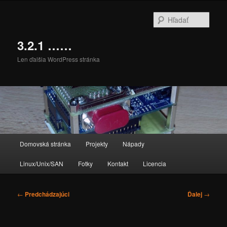
Preskočiť
na
Hľada
primárny
obsah
3.2.1 ……
Len ďalšia WordPress stránka
Hlavné
Domovská stránka
Projekty
Nápady
menu
Linux/Unix/SAN
Fotky
Kontakt
Licencia
Navigácia
←
Predchádzajúci
Ďalej
→
článkami