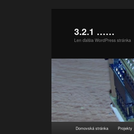
Preskočiť
na
primárny
3.2.1 ……
obsah
Len ďalšia WordPress stránka
Hlavné
Domovská stránka
Projekty
menu