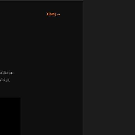
Ďalej
→
ifériu.
ick a