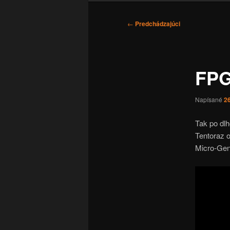
Navigácia
←
Predchádzajúci
článkami
FPG
Napísané
26
Tak po dlh
Tentoraz o
Micro-Gen 