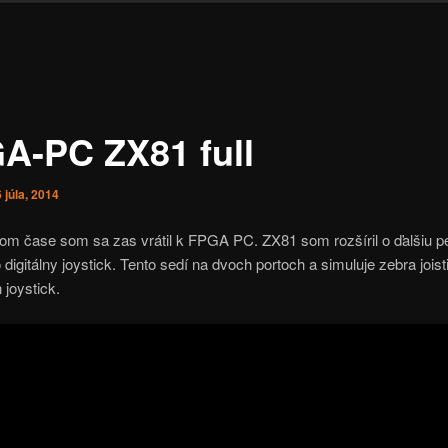
A-PC ZX81 full
 júla, 2014
om čase som sa zas vrátil k FPGA PC. ZX81 som rozšíril o ďalšiu per
 digitálny joystick. Tento sedí na dvoch portoch a simuluje zebra joist
joystick.