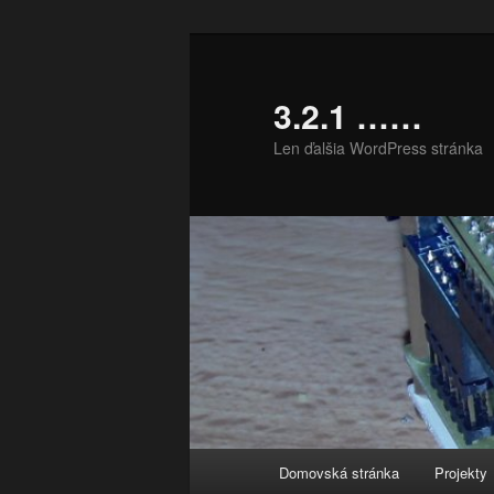
Preskočiť
na
primárny
3.2.1 ……
obsah
Len ďalšia WordPress stránka
Hlavné
Domovská stránka
Projekty
menu