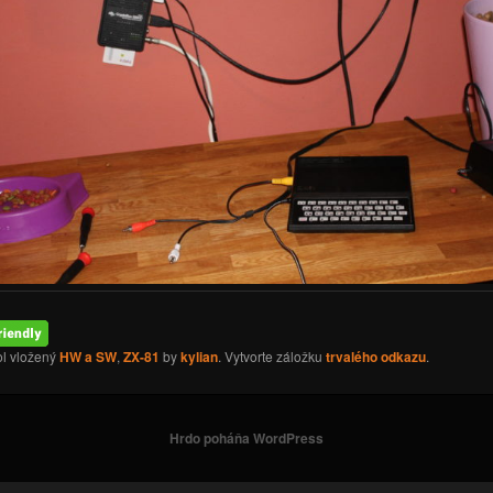
ol vložený
HW a SW
,
ZX-81
by
kylian
. Vytvorte záložku
trvalého odkazu
.
Hrdo poháňa WordPress