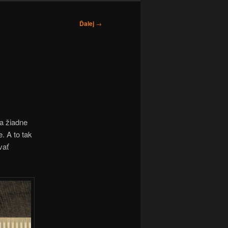
Ďalej
→
a žiadne
. A to tak
vať