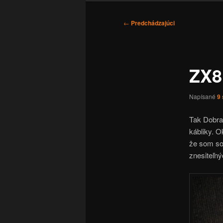
Navigácia
←
Predchádzajúci
článkami
ZX8
Napísané
9
Tak Dobra 
kábliky. O
že som so
znesiteľný