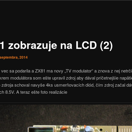
1 zobrazuje na LCD (2)
 septembra, 2014
vec sa podarila a ZX81 ma novy „TV modulator“ a znova z nej netrči
krem modulátora som ešte upravil zdroj aby dával príčetnejšie napätie
 zdroja schoval navyše 4ks usmerňovacích diód, čím zdroj začal dá
ch 8.5V. A teraz ešte foto realizácie