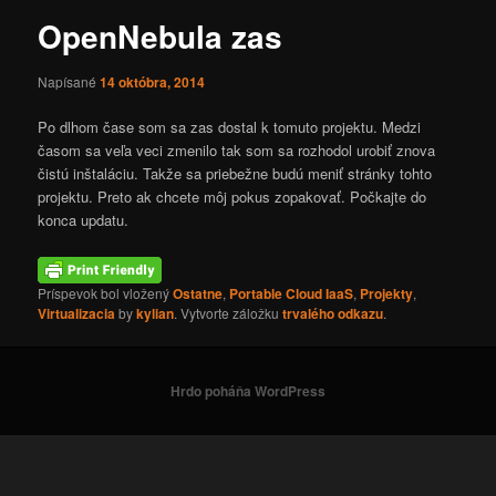
OpenNebula zas
Napísané
14 októbra, 2014
Po dlhom čase som sa zas dostal k tomuto projektu. Medzi
časom sa veľa veci zmenilo tak som sa rozhodol urobiť znova
čistú inštaláciu. Takže sa priebežne budú meniť stránky tohto
projektu. Preto ak chcete môj pokus zopakovať. Počkajte do
konca updatu.
Príspevok bol vložený
Ostatne
,
Portable Cloud IaaS
,
Projekty
,
Virtualizacia
by
kylian
. Vytvorte záložku
trvalého odkazu
.
Hrdo poháňa WordPress