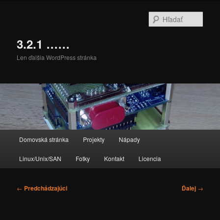
Preskočiť
na
Hľada
primárny
obsah
3.2.1 ……
Len ďalšia WordPress stránka
Hlavné
Domovská stránka
Projekty
Nápady
menu
Linux/Unix/SAN
Fotky
Kontakt
Licencia
Navigácia
←
Predchádzajúci
Ďalej
→
článkami