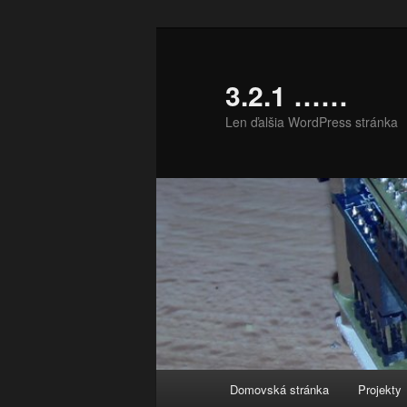
Preskočiť
na
primárny
3.2.1 ……
obsah
Len ďalšia WordPress stránka
Hlavné
Domovská stránka
Projekty
menu