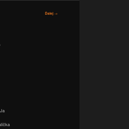
Ďalej
→
o
(Ja
alíčka