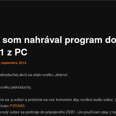
 som nahrával program d
1 z PC
5 septembra, 2014
ednoduchej akcii sa stalo vcelku „dráma“.
 vcelku jednoduchý.
e sa .p súbor a preženie sa cez konvertor aby vznikol audio súbor. 
žívam
P2RAW
)
knutý súbor sa prehraje do pripojeného ZX81. (Ja používam play z b