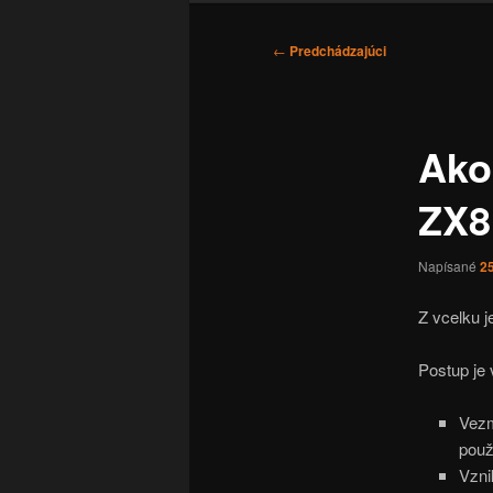
Navigácia
←
Predchádzajúci
článkami
Ako
ZX8
Napísané
2
Z vcelku j
Postup je
Vezm
pou
Vzni