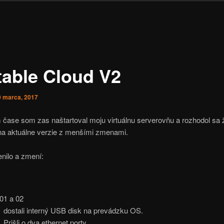
table Cloud V2
0 marca, 2017
čase som zas naštartoval moju virtuálnu serverovňu a rozhodol sa ž
na aktuálne verzie z menšími zmenami.
nilo a zmení:
01 a 02
dostali interný USB disk na prevádzku OS.
Prišli o dva ethernet porty