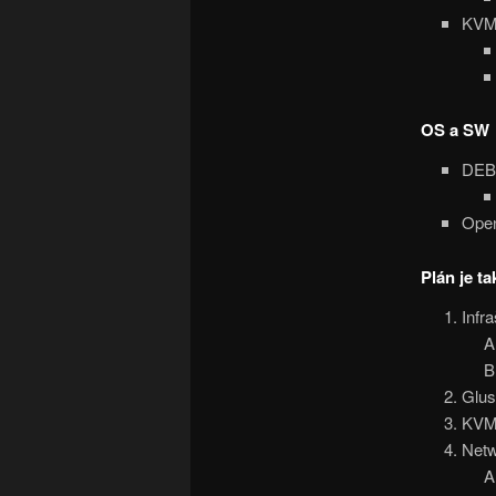
KVM
OS a SW
DEB
Open
Plán je ta
Infr
Glus
KVM 
Netw