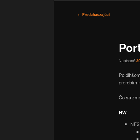
Navigácia
←
Predchádzajúci
článkami
Por
Napísané
3
Po dlhšom 
prerobím 
Čo sa zme
HW
NFS