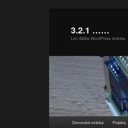
Preskočiť
na
primárny
3.2.1 ……
obsah
Len ďalšia WordPress stránka
Hlavné
Domovská stránka
Projekty
menu