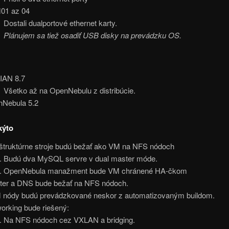
01 az 04
Dostali dualportové ethernet karty.
Plánujem sa tiež osadiť USB disky na prevádzku OS.
IAN 8.7
Všetko až na OpenNebulu z distribúcie.
Nebula 5.2
kýto
aštruktúrne stroje budú bežať ako VM na NFS nódoch
Budú dva MySQL servre v dual master móde.
OpenNebula manažment bude VM chránené HA-čkom
ter a DNS bude bežať na NFS nódoch.
nódy budú prevádzkované neskor z automatizovaným buildom.
orking bude riešený:
Na NFS nódoch cez VXLAN a bridging.