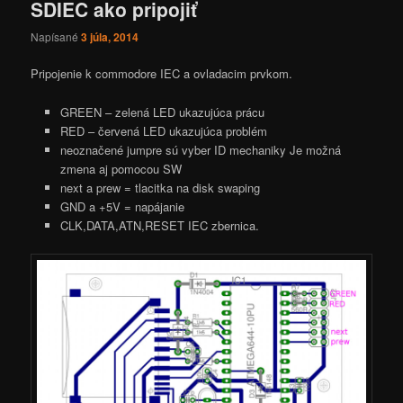
SDIEC ako pripojiť
Napísané
3 júla, 2014
Pripojenie k commodore IEC a ovladacim prvkom.
GREEN – zelená LED ukazujúca prácu
RED – červená LED ukazujúca problém
neoznačené jumpre sú vyber ID mechaniky Je možná
zmena aj pomocou SW
next a prew = tlacitka na disk swaping
GND a +5V = napájanie
CLK,DATA,ATN,RESET IEC zbernica.