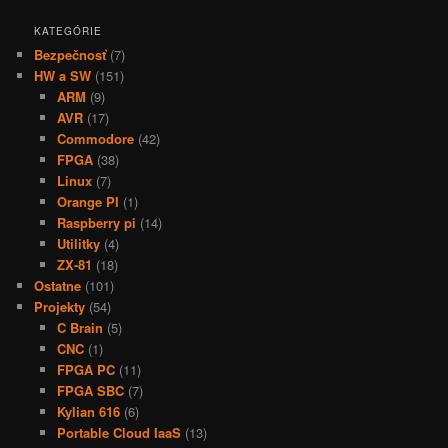
KATEGÓRIE
Bezpečnosť
(7)
HW a SW
(151)
ARM
(9)
AVR
(17)
Commodore
(42)
FPGA
(38)
Linux
(7)
Orange PI
(1)
Raspberry pi
(14)
Utilitky
(4)
ZX-81
(18)
Ostatne
(101)
Projekty
(54)
C Brain
(5)
CNC
(1)
FPGA PC
(11)
FPGA SBC
(7)
Kylian 616
(6)
Portable Cloud IaaS
(13)