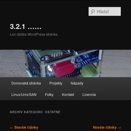
Preskočiť
Preskočiť
na
na
Hľada
primárny
sekundárny
obsah
obsah
3.2.1 ……
Len ďalšia WordPress stránka
Hlavné
Domovská stránka
Projekty
Nápady
menu
Linux/Unix/SAN
Fotky
Kontakt
Licencia
ARCHÍV KATEGORIÍ:
OSTATNE
Navigácia
←
Staršie články
Novšie články
→