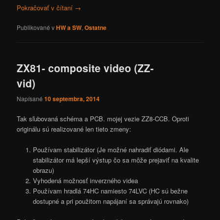
Pokračovať v čítaní
→
Publikované v
HW a SW
,
Ostatne
ZX81- composite video (ZZ-
vid)
Napísané
10 septembra, 2014
Tak sľubovaná schéma a PCB. mojej vezie ZZ8-CCB. Oproti
originálu sú realizované len tieto zmeny:
Používam stabilizátor (Je možné nahradiť diódami. Ale
stabilizátor má lepší výstup čo sa môže prejaviť na kvalite
obrazu)
Vyhodená možnosť inverzného videa
Používam hradlá 74HC namiesto 74LVC (HC sú bežne
dostupné a pri použitom napájaní sa správajú rovnako)