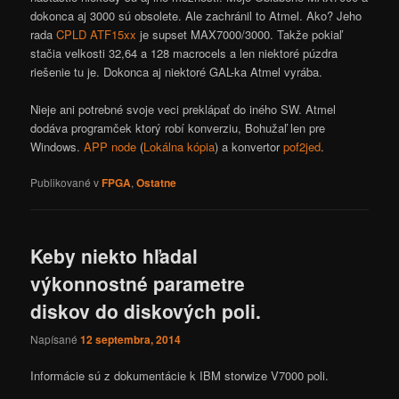
dokonca aj 3000 sú obsolete. Ale zachránil to Atmel. Ako? Jeho
rada
CPLD ATF15xx
je supset MAX7000/3000. Takže pokiaľ
stačia velkosti 32,64 a 128 macrocels a len niektoré púzdra
riešenie tu je. Dokonca aj niektoré GAL-ka Atmel vyrába.
Nieje ani potrebné svoje veci preklápať do iného SW. Atmel
dodáva programček ktorý robí konverziu, Bohužaľ len pre
Windows.
APP node
(
Lokálna kópia
) a konvertor
pof2jed
.
Publikované v
FPGA
,
Ostatne
Keby niekto hľadal
výkonnostné parametre
diskov do diskových poli.
Napísané
12 septembra, 2014
Informácie sú z dokumentácie k IBM storwize V7000 poli.