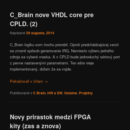
C_Brain nove VHDL core pre
CPLD. (2)
Napísané
29 augusta, 2014
C_Brain logiku som trochu prerobil. Oproti predchádzajúcej verzii
sa zmenil spôsob generovanie IRQ, Namiesto výberu jedného
zdroja sa vyberá maska. A v CPLD bude jednoduchý sériový port
z pevne nastavenými parametrami. Ten ešte nieje
implementovaný, dúfam že sa vojde.
Pokračovať v čítaní
→
Publikované v
C Brain
,
HW a SW
,
Ostatne
,
Projekty
Novy prirastok medzi FPGA
kity (zas a znova)