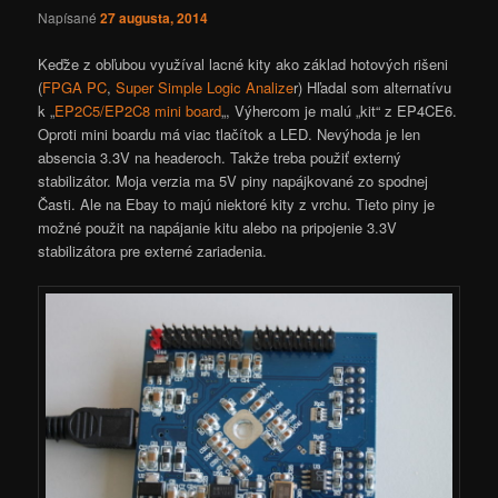
Napísané
27 augusta, 2014
Keďže z obľubou využíval lacné kity ako základ hotových rišeni
(
FPGA PC
,
Super Simple Logic Analize
r) Hľadal som alternatívu
k „
EP2C5/EP2C8 mini board
„, Výhercom je malú „kit“ z EP4CE6.
Oproti mini boardu má viac tlačítok a LED. Nevýhoda je len
absencia 3.3V na headeroch. Takže treba použiť externý
stabilizátor. Moja verzia ma 5V piny napájkované zo spodnej
Časti. Ale na Ebay to majú niektoré kity z vrchu. Tieto piny je
možné použit na napájanie kitu alebo na pripojenie 3.3V
stabilizátora pre externé zariadenia.