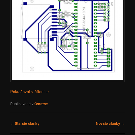
Pokračovať v čítaní
→
Publikované v
Ostatne
Navigácia
←
Staršie články
Novšie články
→
článkami