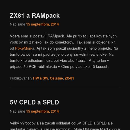
článkami
ZX81 a RAMpack
Napísané
15 septembra, 2014
Včera som si postavil RAMpack. Ale pri fixacii spajkovatelných
vodičov mi zatiekol lak do konektorov. Tak som si objednal kit
od
PokeMon-
a. Aj tak som pouzil súčiastky z iného projektu. Na
tomto pánovi sa mi páči že jeho ceny sú veľmi realistické. Na
tomto kite odhadom nezarobí viac ako 4Eura. A aj to len v
prípade že PCB robil niekde v Číne po viac ako 10 kusoch.
Publikované v
HW a SW
,
Ostatne
,
ZX-81
5V CPLD a SPLD
Napísané
15 septembra, 2014
Veľký výrobcovia sa začali odkláňať od 5V CPLD a SPLD ale
našťastie niekedý sú aj iné možnosti. Moje Oblúbené MAX7000 a