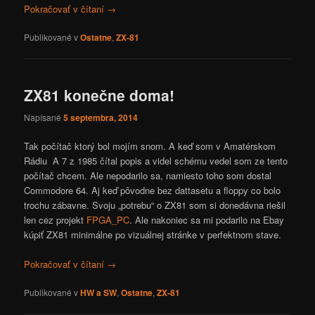
Pokračovať v čítaní
→
Publikované v
Ostatne
,
ZX-81
ZX81 konečne doma!
Napísané
5 septembra, 2014
Tak počítač ktorý bol mojím snom. A keď som v Amatérskom
Rádiu A 7 z 1985 čítal popis a videl schému vedel som ze tento
počítač chcem. Ale nepodarilo sa, namiesto toho som dostal
Commodore 64. Aj keď pôvodne bez dattasetu a floppy co bolo
trochu zábavne. Svoju „potrebu“ o ZX81 som si donedávna riešil
len cez projekt
FPGA_PC
. Ale nakoniec sa mi podarilo na Ebay
kúpiť ZX81 minimálne po vizuálnej stránke v perfektnom stave.
Pokračovať v čítaní
→
Publikované v
HW a SW
,
Ostatne
,
ZX-81