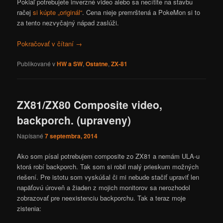
Pokiaľ potrebujete inverzné video alebo sa necítite na stavbu
račej
si kúpte „originál“
. Cena nieje premrštená a PokeMon si to
za tento nezvyčajný nápad zaslúži.
Pokračovať v čítaní
→
Publikované v
HW a SW
,
Ostatne
,
ZX-81
ZX81/ZX80 Composite video,
backporch. (upraveny)
Napísané
7 septembra, 2014
Ako som písal potrebujem composite zo ZX81 a nemám ULA-u
ktorá robí backporch. Tak som si robil malý prieskum možných
riešení. Pre istotu som vyskúšal či mi nebude stačiť upraviť len
napäťovú úroveň a žiaden z mojich monitorov sa nerozhodol
zobrazovať pre neexistenciu backporchu. Tak a teraz moje
zistenia: