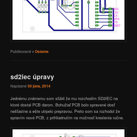
Publikované v
Ostatne
sd2iec úpravy
Napísané
30 júna, 2014
Jednému známemu som sľúbil že mu rozchodím SD2IEC na
ktoré dostal PCB darom. Bohužiaľ PCB bolo spravené dosť
nešťastne a ešte utrpelo prepravou. Preto som sa rozhodol že
spravím nové PCB, z prihliadnutím na možnosť kreslenia ručne.